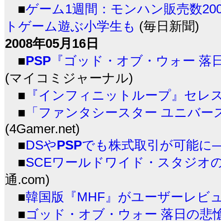
■
ゲーム1週間：モンハン販売数20
トゲーム遊ぶ小学生も
(毎日新聞)
2008年05月16日
■
PSP
『ゴッド・オブ・ウォー 落日の
(マイコミジャーナル)
■
『インフィニットループ』セレ
■
「ファンタシースター ユニバース
(4Gamer.net)
■
DSや
PSP
でも株式取引が可能に
■
SCEワールドワイド・スタジオ
通.com)
■
韓国版『MHF』がユーザーレビ
■
ゴッド・オブ・ウォー 落日の悲