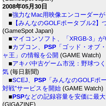
2008年05月30日
■
強力なMac用映像エンコーダーが
■
【みんなのGOLFポータブル2
(GameSpot Japan)
■
マイコンソフト、「XRGB-3」が
■
カプコン、
PSP
「ゴッド・オブ・
ャ王」の情報を公開
(GAME Watch)
■
アキバ中古ゲーム市況：野球つく
気
(毎日新聞)
■
SCEJ、
PSP
「みんなのGOLFポ
対戦”サービスを開始
(GAME Watch)
■
PSP
などの記録容量を安価に最大
(GIGAZINE)