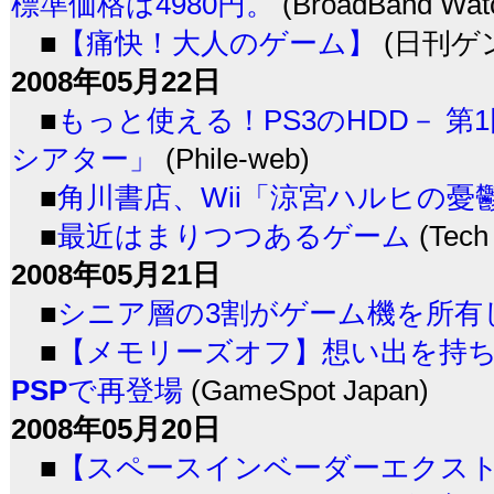
標準価格は4980円。
(BroadBand Wat
■
【痛快！大人のゲーム】
(日刊ゲ
2008年05月22日
■
もっと使える！PS3のHDD－ 第
シアター」
(Phile-web)
■
角川書店、Wii「涼宮ハルヒの憂鬱 
■
最近はまりつつあるゲーム
(Tec
2008年05月21日
■
シニア層の3割がゲーム機を所有
■
【メモリーズオフ】想い出を持ち
PSP
で再登場
(GameSpot Japan)
2008年05月20日
■
【スペースインベーダーエクスト