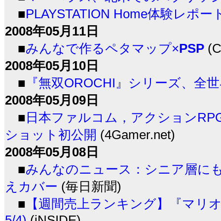
■
PLAYSTATION Home体験レポー
2008年05月11日
■
みんなで作るペタマップ×
PSP
(C
2008年05月10日
■
『無双OROCHI』シリーズ、全
2008年05月09日
■
日本ファルコム，アクションRPG「
ショット初公開
(4Gamer.net)
2008年05月08日
■
みんなのニュース：シニア層にも
えカバー
(毎日新聞)
■
【週間売上ランキング】『マリオカー
5/4)
(iNSIDE)