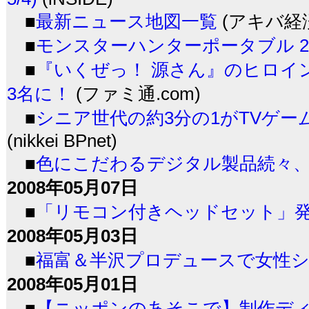
■
最新ニュース地図一覧
(アキバ経
■
モンスターハンターポータブル 2n
■
『いくぜっ！ 源さん』のヒロイ
3名に！
(ファミ通.com)
■
シニア世代の約3分の1がTVゲーム
(nikkei BPnet)
■
色にこだわるデジタル製品続々
2008年05月07日
■
「リモコン付きヘッドセット」
2008年05月03日
■
福富＆半沢プロデュースで女性シ
2008年05月01日
■
【ニッポンのあそこで】制作デ