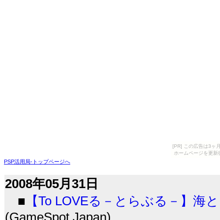
[PR] この広告は
ホームページを更新
PSP活用局-トップページへ
2008年05月31日
■
【To LOVEる－とらぶる－】海
(GameSpot Japan)