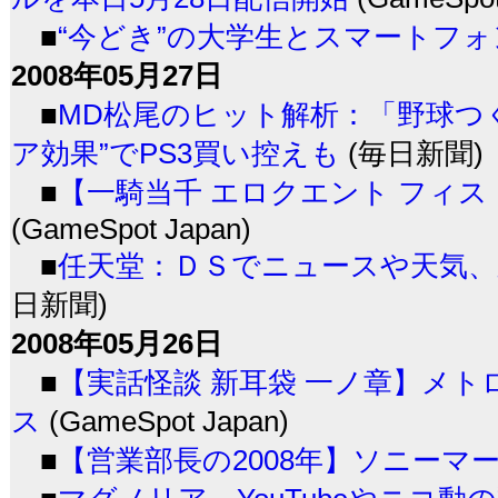
■
“今どき”の大学生とスマートフォ
2008年05月27日
■
MD松尾のヒット解析：「野球つ
ア効果”でPS3買い控えも
(毎日新聞)
■
【一騎当千 エロクエント フィ
(GameSpot Japan)
■
任天堂：ＤＳでニュースや天気
日新聞)
2008年05月26日
■
【実話怪談 新耳袋 一ノ章】メト
ス
(GameSpot Japan)
■
【営業部長の2008年】ソニーマ