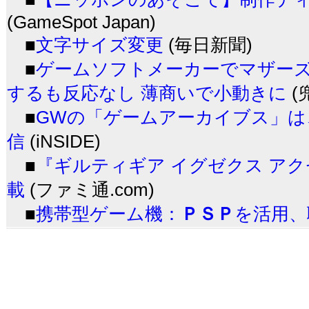
(GameSpot Japan)
■
文字サイズ変更
(毎日新聞)
■
ゲームソフトメーカーでマザーズの
するも反応なし 薄商いで小動きに
(
■
GWの「ゲームアーカイブス」は、
信
(iNSIDE)
■
『ギルティギア イグゼクス ア
載
(ファミ通.com)
■
携帯型ゲーム機：
ＰＳＰ
を活用、