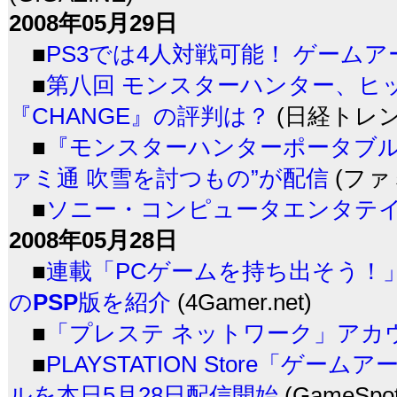
2008年05月29日
■
PS3では4人対戦可能！ ゲーム
■
第八回 モンスターハンター、ヒ
『CHANGE』の評判は？
(日経トレ
■
『モンスターハンターポータブル 
ァミ通 吹雪を討つもの”が配信
(ファミ
■
ソニー・コンピュータエンタテ
2008年05月28日
■
連載「PCゲームを持ち出そう！」。
の
PSP
版を紹介
(4Gamer.net)
■
「プレステ ネットワーク」アカウ
■
PLAYSTATION Store「
ルを本日5月28日配信開始
(GameSpot