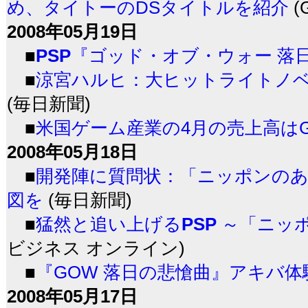
め、タイトーのDSタイトルを紹介
(G
2008年05月19日
■
PSP
『ゴッド・オブ・ウォー 落
■
涼宮ハルヒ：大ヒットライトノベル
(毎日新聞)
■
米国ゲーム産業の4月の売上高はG
2008年05月18日
■
開発陣に質問状：「ニッポンのあ
図を
(毎日新聞)
■
猛然と追い上げる
PSP
～「ニッ
ビジネス オンライン)
■
『GOW 落日の悲愴曲』アキバ
2008年05月17日