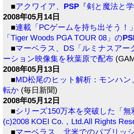
■
アクワイア、
PSP
『剣と魔法と学
2008年05月14日
■
連載「PCゲームを持ち出そう！
「Tiger Woods PGA TOUR 08」の
PS
■
マーベラス、DS「ルミナスアー
ーション映像集を秋葉原で配布
(GAM
2008年05月13日
■
MD松尾のヒット解析：モンハン
転か
(毎日新聞)
2008年05月12日
■
シリーズ150万本を突破した「無
(c)2008 KOEI Co.，Ltd.All Rights Res
■
マーベラス、北米でのパブリッシ