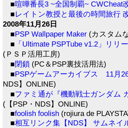
■
喧嘩番長3 ~全国制覇~ CWChea
■
レイトン教授と最後の時間旅行 
2008年11月26日
■
PSP Wallpaper Maker
(カスタムなP
■
「Ultimate PSPTube v1.2」リリ
(ＰＳＰ活用工房)
■
閉鎖
(PC＆PSP裏技活用法)
■
PSPゲームアーカイブス 11月
NDS】ONLINE)
■
ファミ通が『機動戦士ガンダム 
(【PSP・NDS】ONLINE)
■
foolish foolish
(rojiura de PLAYST
■
相互リンク集【NDS】 サムネイ