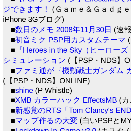
ジできます！
(Ｇａｍｅ＆Ｇａｄｇｅ
iPhone 3Gブログ)
■
数日のメモ 2008年11月30日
(速報
■
初音ミク PSP用カスタムテーマ
■
『Heroes in the Sky（ヒ
シミュレーション
(【PSP・NDS】ON
■
ファミ通が『機動戦士ガンダム 
(【PSP・NDS】ONLINE)
■
shine
(P Whistle)
■
XMB カラーハック EffectsMB
(カ
■
新感覚のRTS「Tom Clancy's E
■
マップ作るの大変
(白いPSPとMY
■
Lockdown In-Game v2.0
(カスタムな