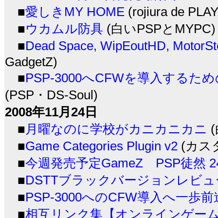
■
愛しきMY HOME
(rojiura de PL
■
ウカムル防具
(白いPSPとMYPC)
■
Dead Space, WipEoutHD, MotorS
GadgetZ)
■
PSP-3000へCFWを導入するた
(PSP・DS-Soul)
2008年11月24日
■
月曜なのに学校がカニカニカニ
(
■
Game Categories Plugin v2
(カスタ
■
今週発売予定GameZ PSP徒然 24.N
■
DSTTブラックバージョンレビュ
■
PSP-3000へのCFW導入へ一歩前
■
相互リンク集【オンラインゲーム