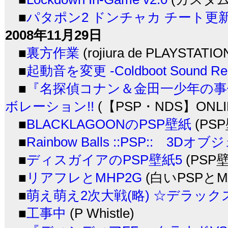
■
パタポン2 ドンチャカ チート更
2008年11月29日
■
裏方作業
(rojiura de PLAYSTATIO
■
起動音を変更 -Coldboot Sound Repl
■
『名探偵コナン＆金田一少年の事
ボレーション!!
(【PSP・NDS】ONLI
■
BLACKLAGOONのPSP壁紙
(PS
■
Rainbow Balls ::PSP:: 3D
■
ディスガイアのPSP壁紙5
(PSP
■
リアフレとMHP2G
(白いPSPとM
■
萌え萌え2次大戦(略) ☆デラックス
■
工事中
(P Whistle)