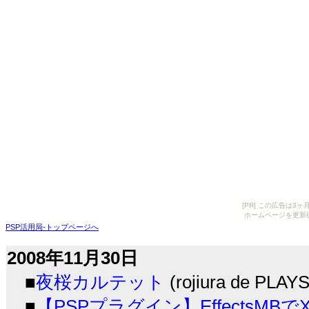
[PR] この広告は
ホームページを更新
PSP活用局-トップページへ
2008年11月30日
■
夜桜カルテット
(rojiura de PLAY
■
【PSPプラグイン】Effects