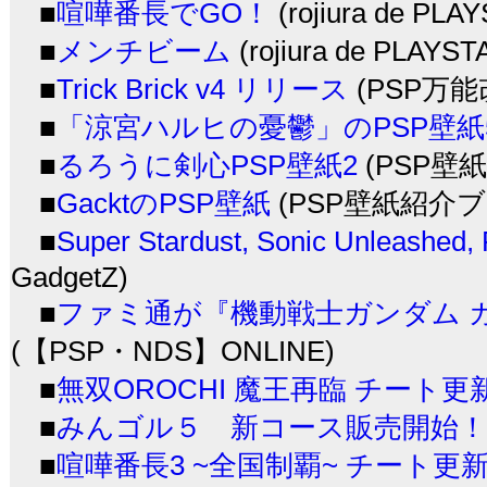
■
喧嘩番長でGO！
(rojiura de PLA
■
メンチビーム
(rojiura de PLAYST
■
Trick Brick v4 リリース
(PSP万能
■
「涼宮ハルヒの憂鬱」のPSP壁紙
■
るろうに剣心PSP壁紙2
(PSP壁
■
GacktのPSP壁紙
(PSP壁紙紹介ブ
■
Super Stardust, Sonic Unleashed
GadgetZ)
■
ファミ通が『機動戦士ガンダム 
(【PSP・NDS】ONLINE)
■
無双OROCHI 魔王再臨 チート更
■
みんゴル５ 新コース販売開始！
■
喧嘩番長3 ~全国制覇~ チート更