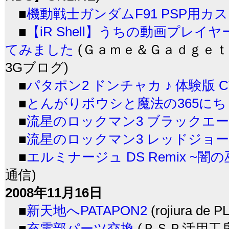
■
機動戦士ガンダムF91 PSP用カ
■
【iR Shell】うちの動画プレイヤーM
てみました
(Ｇａｍｅ＆Ｇａｄｇｅｔｓ
3Gブログ)
■
パタポン2 ドンチャカ ♪ 体験版 C
■
とんがりボウシと魔法の365にち
■
流星のロックマン3 ブラックエー
■
流星のロックマン3 レッドジョー
■
エルミナージュ DS Remix ~
通信)
2008年11月16日
■
新天地へPATAPON2
(rojiura de 
■
充電部パーツ交換
(ＰＳＰ活用工房