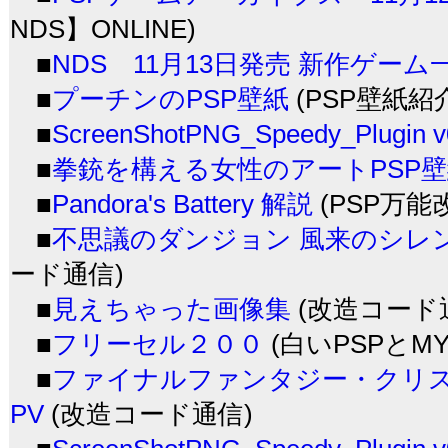
NDS】ONLINE)
■
NDS 11月13日発売 新作ゲーム
■
プーチンのPSP壁紙
(PSP壁紙紹
■
ScreenShotPNG_Speedy_Plugi
■
拳銃を構える女性のアートPSP
■
Pandora's Battery 解説
(PSP万能
■
不思議のダンジョン 風来のシレンDS
ード通信)
■
見えちゃった画像集
(改造コード
■
フリーセル２００
(白いPSPとMY
■
ファイナルファンタジー・クリス
PV
(改造コード通信)