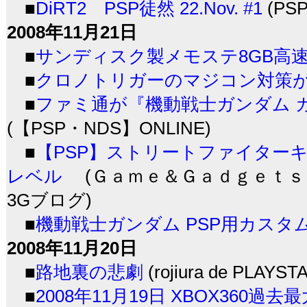
■
DiRT2 PSP徒然 22.Nov. #1
(PSP
2008年11月21日
■
サンディスク製メモステ8GB高速
■
クロノトリガーのマジコン対策
■
ファミ通が『機動戦士ガンダム 
(【PSP・NDS】ONLINE)
■
【PSP】ストリートファイターキャラク
レベル
(Ｇａｍｅ＆Ｇａｄｇｅｔｓ－
3Gブログ)
■
機動戦士ガンダム PSP用カスタ
2008年11月20日
■
路地裏の悲劇
(rojiura de PLAYST
■
2008年11月19日 XBOX36