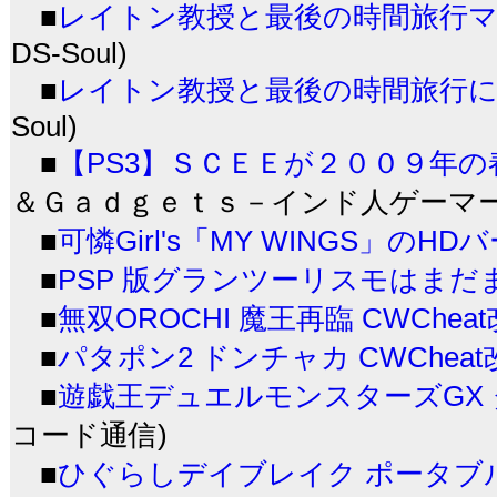
■
レイトン教授と最後の時間旅行
DS-Soul)
■
レイトン教授と最後の時間旅行
Soul)
■
【PS3】ＳＣＥＥが２００９年
＆Ｇａｄｇｅｔｓ－インド人ゲーマーのPS
■
可憐Girl's「MY WINGS」のH
■
PSP 版グランツーリスモはまだ
■
無双OROCHI 魔王再臨 CWChe
■
パタポン2 ドンチャカ CWChea
■
遊戯王デュエルモンスターズGX タ
コード通信)
■
ひぐらしデイブレイク ポータブル 