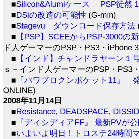
■
Silicon&Alumiケース PSP徒然 15.
■
DSiの改造の可能性
(G-min)
■
Stagevu ダウンロード保存方法
■
【PSP】SCEEからPSP-3000の
ド人ゲーマーのPSP・PS3・iPhone 
■
【インド】チャンドラヤーン１
ｓ－インド人ゲーマーのPSP・PS3・iP
■
『パワプロクンポケット11』 発売
ONLINE)
2008年11月14日
■
Resistance, DEADSPACE, DISS
■
『ディシディアFF』 最新PVが
■
いよいよ明日！トロステ24時間