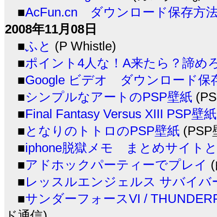
■
AcFun.cn ダウンロード保存方
2008年11月08日
■
ふと
(P Whistle)
■
ポイント4人な！A来たら？諦め
■
Google ビデオ ダウンロード保
■
シンプルなアートのPSP壁紙
(P
■
Final Fantasy Versus XIII PSP壁
■
となりのトトロのPSP壁紙
(PS
■
iphone脱獄メモ まとめサイト
■
アドホックパーティーでプレイ
(
■
レッスルエンジェルス サバイバー
■
サンダーフォースVI / THUNDERFO
ド通信)