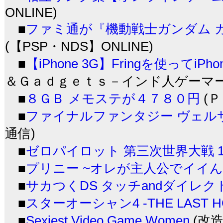
ONLINE)
■
ファミ通が『機動戦士ガンダム 
(【PSP・NDS】ONLINE)
■
【iPhone 3G】Fringを使ってi
＆Ｇａｄｇｅｔｓ－インド人ゲーマーのPS
■
８ＧＢ メモステが４７８０円
(Ｐ
■
ファイナルファンタジー ヴェルサス
通信)
■
ゼロパイロット 第三次世界大戦 19
■
プリニー ~オレが主人公でイイん
■
サカつくDS タッチandダイレク
■
スターオーシャン4 -THE LAST 
■
Sexiest Video Game Women
(改