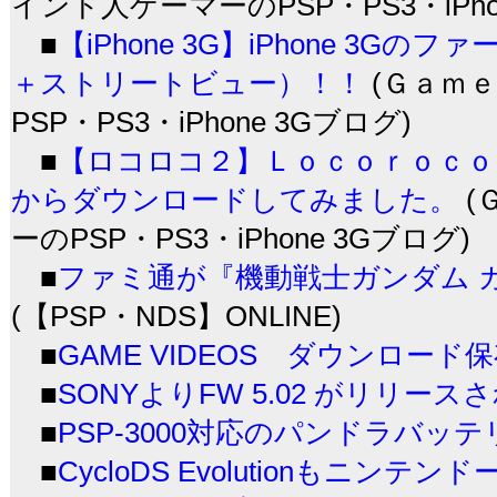
インド人ゲーマーのPSP・PS3・iPho
■
【iPhone 3G】iPhone 
＋ストリートビュー）！！
(Ｇａｍ
PSP・PS3・iPhone 3Gブログ)
■
【ロコロコ２】Ｌｏｃｏｒｏｃ
からダウンロードしてみました。
(
ーのPSP・PS3・iPhone 3Gブログ)
■
ファミ通が『機動戦士ガンダム 
(【PSP・NDS】ONLINE)
■
GAME VIDEOS ダウンロード
■
SONYよりFW 5.02 がリリー
■
PSP-3000対応のパンドラバッ
■
CycloDS Evolutionもニンテン