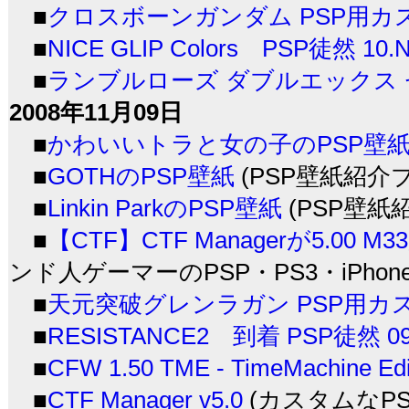
■
クロスボーンガンダム PSP用カ
■
NICE GLIP Colors PSP徒然 10.No
■
ランブルローズ ダブルエックス
2008年11月09日
■
かわいいトラと女の子のPSP壁
■
GOTHのPSP壁紙
(PSP壁紙紹介
■
Linkin ParkのPSP壁紙
(PSP壁紙
■
【CTF】CTF Managerが5.00 
ンド人ゲーマーのPSP・PS3・iPhone
■
天元突破グレンラガン PSP用カ
■
RESISTANCE2 到着 PSP徒然 09.
■
CFW 1.50 TME - TimeMachine Edi
■
CTF Manager v5.0
(カスタムなPSP