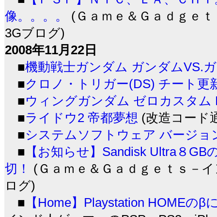
像。。。。
(Ｇａｍｅ＆Ｇａｄｇｅｔｓ
3Gブログ)
2008年11月22日
■
機動戦士ガンダム ガンダムVS.
■
クロノ・トリガー(DS) チート更
■
ウィングガンダム ゼロカスタム 
■
ライドウ2 帝都夢想
(改造コード通
■
システムソフトウェア バージョン 
■
【お知らせ】Sandisk Ultra８
切！
(Ｇａｍｅ＆Ｇａｄｇｅｔｓ－インド
ログ)
■
【Home】Playstation HOM