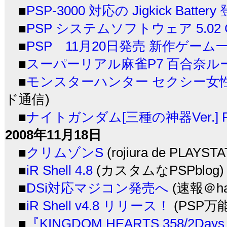
■
PSP-3000 対応の Jigkick Battery
■
PSP システムソフトウェア 5.02 Co
■
PSP 11月20日発売 新作ゲーム
■
スーパーリアル麻雀P7 百合奈ル
■
モンスターハンター セクシー女性
ド通信)
■
ナイトガンダム[三種の神器Ver.]
2008年11月18日
■
クリムゾンS
(rojiura de PLAYST
■
iR Shell 4.8
(カスタムなPSPblog)
■
DSi対応マジコン発売へ
(速報＠ha
■
iR Shell v4.8 リリース！
(PSP万
■
『KINGDOM HEARTS 358/