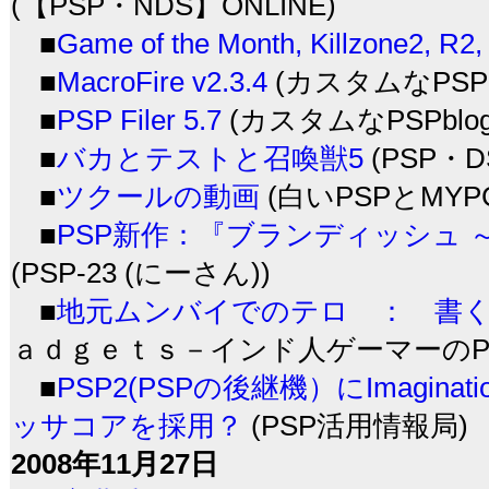
(【PSP・NDS】ONLINE)
■
Game of the Month, Killzone2, R
■
MacroFire v2.3.4
(カスタムなPSPb
■
PSP Filer 5.7
(カスタムなPSPblog
■
バカとテストと召喚獣5
(PSP・DS
■
ツクールの動画
(白いPSPとMYP
■
PSP新作：『ブランディッシュ 
(PSP-23 (にーさん))
■
地元ムンバイでのテロ ： 書
ａｄｇｅｔｓ－インド人ゲーマーのPSP・
■
PSP2(PSPの後継機）にImaginat
ッサコアを採用？
(PSP活用情報局)
2008年11月27日