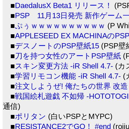
■
DaedalusX Beta1 リリース！
(P
■
PSP 11月13日発売 新作ゲーム
■
ぷぅｗｗｗｗｗｗｗｗｗｗ
(P Whi
■
APPLESEED EX MACHINAのP
■
デスノートのPSP壁紙15
(PSP
■
刀を持つ女性のアートPSP壁紙
(
■
スキン変更方法 -iR Shell 4.7-
(カ
■
学習リモコン機能 -iR Shell 4.7-
(
■
注文しようぜ! 俺たちの世界 改造コー
■
戦国絵札遊戯 不如帰 -HOTOTOGIS
通信)
■
ポリタン
(白いPSPとMYPC)
■
RESISTANCE2でGO！ #end
(roj