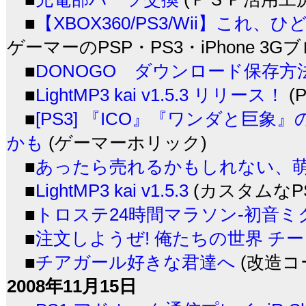
■
【XBOX360/PS3/Wii】これ、ひ
ゲーマーのPSP・PS3・iPhone 3Gブ
■
DONOGO ダウンロード保存方
■
LightMP3 kai v1.5.3 リリース！
(
■
[PS3] 『ICO』『ワンダと巨
かも
(ゲーマーホリック)
■
あったら売れるかもしれない、
■
LightMP3 kai v1.5.3
(カスタムなPSP
■
トロステ24時間マラソン-初音ミ
■
注文しようぜ! 俺たちの世界 チ
■
チアガール好きな君達へ
(改造コ
2008年11月15日