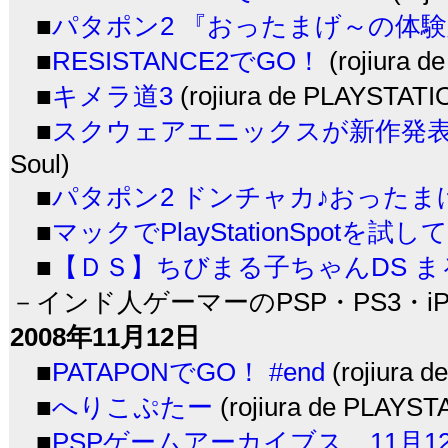
■
パタポン2 『おったまげ～の体験
■
RESISTANCE2でGO！
(rojiura 
■
キメラ道3
(rojiura de PLAYSTATI
■
スクウェアエニックスが新作発
Soul)
■
パタポン2 ドンチャカ♪おった
■
マックでPlayStationSpotを試し
■
【ＤＳ】ちびまる子ちゃんDS 
－インド人ゲーマーのPSP・PS3・iPh
2008年11月12日
■
PATAPONでGO！ #end
(rojiura 
■
へりこぷたー
(rojiura de PLAYST
■
PSPゲームアーカイブス 11月