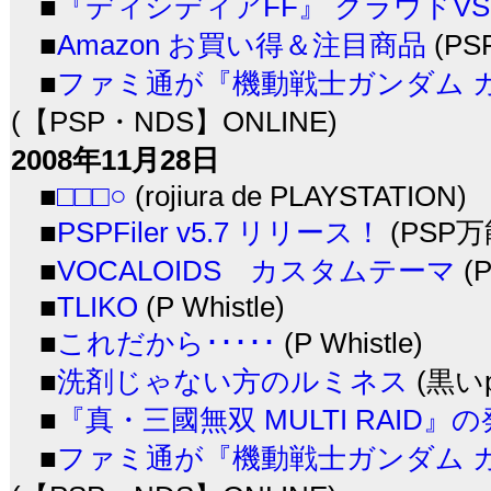
■
『ディシディアFF』 クラウドV
■
Amazon お買い得＆注目商品
(PS
■
ファミ通が『機動戦士ガンダム 
(【PSP・NDS】ONLINE)
2008年11月28日
■
□□□○
(rojiura de PLAYSTATION)
■
PSPFiler v5.7 リリース！
(PSP
■
VOCALOIDS カスタムテーマ
(
■
TLIKO
(P Whistle)
■
これだから･････
(P Whistle)
■
洗剤じゃない方のルミネス
(黒いp
■
『真・三國無双 MULTI RAID』
■
ファミ通が『機動戦士ガンダム 