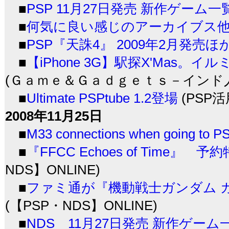
■
PSP 11月27日発売 新作ゲーム一
■
何気に良い感じのアーカイブス他 PSP
■
PSP『天誅4』 2009年2月発売ほ
■
【iPhone 3G】駅探X'Mas
(Ｇａｍｅ＆Ｇａｄｇｅｔｓ－インド人ゲー
■
Ultimate PSPtube 1.2登場
(PSP
2008年11月25日
■
M33 connections when going to P
■
『FFCC Echoes of Time』
NDS】ONLINE)
■
ファミ通が『機動戦士ガンダム 
(【PSP・NDS】ONLINE)
■
NDS 11月27日発売 新作ゲーム