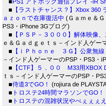
■
PS1 アドホック通信プレイ -iR Shel
■
【ラストチャンス？】Xbox 36
ａｚｏｎで在庫復活中
(Ｇａｍｅ＆Ｇ
PS3・iPhone 3Gブログ)
■
【ＰＳＰ－３０００】解体映像
ｅ＆Ｇａｄｇｅｔｓ－インド人ゲーマーのP
■
【ｉＰｈｏｎｅ ３Ｇ】公衆無線
－インド人ゲーマーのPSP・PS3・iPh
■
【CTF】５．００ M33用XBOX 
ｔｓ－インド人ゲーマーのPSP・PS3・i
■
侍道3でGO！
(rojiura de PLAYST
■
トロステ24時間マラソンでGO！
■
トロステの混雑状況やべぇぇぇ