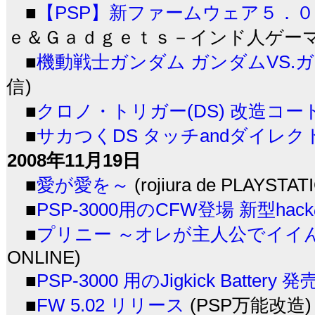
■
【PSP】新ファームウェア５．０２とDI
ｅ＆Ｇａｄｇｅｔｓ－インド人ゲーマーのP
■
機動戦士ガンダム ガンダムVS.ガ
信)
■
クロノ・トリガー(DS) 改造コー
■
サカつくDS タッチandダイレク
2008年11月19日
■
愛が愛を～
(rojiura de PLAYSTAT
■
PSP-3000用のCFW登場 新型ha
■
プリニー ～オレが主人公でイイ
ONLINE)
■
PSP-3000 用のJigkick Battery 発売
■
FW 5.02 リリース
(PSP万能改造)