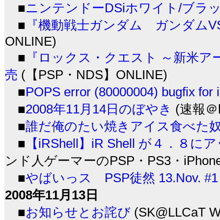
■
ニンテンドーDSiホワイト/ブラッ
■
『機動戦士ガンダム ガンダムVS
ONLINE)
■
『ロックス・クエスト ～新米アー
売
(【PSP・NDS】ONLINE)
■
POPS error (80000004) bugfix for i
■
2008年11月14日のぼやき
(速報＠h
■
誰だ俺のたい焼きアイス食べた
■
【iRShell】iR Shell が４．
ンド人ゲーマーのPSP・PS3・iPhone
■
やばいっス PSP徒然 13.Nov. #1
2008年11月13日
■
お知らせとお詫び
(SK@LLCaT W