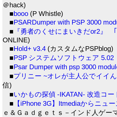
＠hack)
■
booo
(P Whistle)
■
PSARDumper with PSP 3000 modul
■
『勇者のくせにまいきだor2』 
ONLINE)
■
Hold+ v3.4
(カスタムなPSPblog)
■
PSP システムソフトウェア 5.02
■
Psar Dumper with psp 3000 modul
■
プリニー ~オレが主人公でイイんス
信)
■
いかもの探偵 -IKATAN- 改造コー
■
【iPhone 3G】Itmedia
ｅ＆Ｇａｄｇｅｔｓ－インド人ゲーマーのP