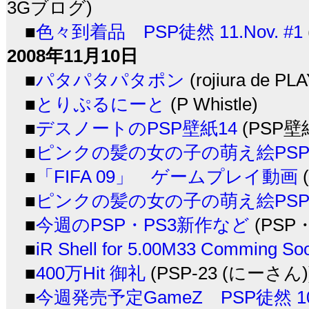
3Gブログ)
■
色々到着品 PSP徒然 11.Nov. #1
2008年11月10日
■
パタパタパタポン
(rojiura de P
■
とりぷるにーと
(P Whistle)
■
デスノートのPSP壁紙14
(PSP
■
ピンクの髪の女の子の萌え絵PSP
■
「FIFA 09」 ゲームプレイ動画
■
ピンクの髪の女の子の萌え絵PS
■
今週のPSP・PS3新作など
(PSP・
■
iR Shell for 5.00M33 Comming So
■
400万Hit 御礼
(PSP-23 (にーさん)
■
今週発売予定GameZ PSP徒然 10.N