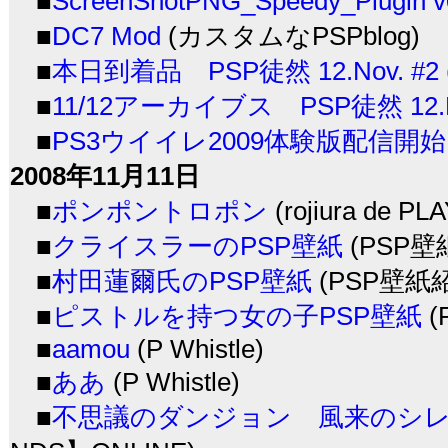
■
ScreenShotPNG_Speedy_Plugin v
■
DC7 Mod
(カスタムなPSPblog)
■
本日到着品 PSP徒然 12.Nov. #2
■
11/12アーカイブス PSP徒然 12.No
■
PS3ウイイレ2009体験版配信開始
2008年11月11日
■
ポンポントロポン
(rojiura de P
■
クライスラーのPSP壁紙
(PSP
■
村田蓮爾氏のPSP壁紙
(PSP壁紙
■
ピストルを持つ女の子PSP壁紙
(
■
aamou
(P Whistle)
■
ああ
(P Whistle)
■
不思議のダンジョン 風来のシレン