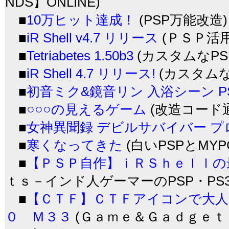
NDS】ONLINE)
■
10万ヒット達成！
(PSP万能改造)
■
iR Shell v4.7 リリース
(ＰＳＰ活用
■
Tetriabetes 1.50b3
(カスタムなPSPb
■
iR Shell 4.7 リリース!
(カスタムなP
■
初音ミク&鏡音リン 入浴シーン 
■
○○○の見えるゲーム
(改造コード
■
女神異聞録 デビルサバイバー 
■
寒くなってきた
(白いPSPとMYP
■
【ＰＳＰ自作】ｉＲＳｈｅｌｌの
ｔｓ－インド人ゲーマーのPSP・PS3・i
■
【ＣＴＦ】ＣＴＦアイコンで大人
０ Ｍ３３
(Ｇａｍｅ＆Ｇａｄｇｅｔｓ