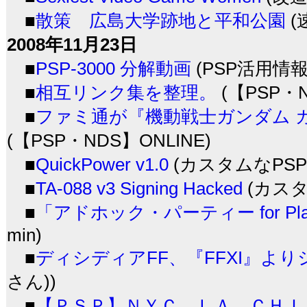
■
散策 広島大学跡地と平和公園
(
2008年11月23日
■
PSP-3000 分解動画
(PSP活用情報
■
相互リンク集を整理。
(【PSP・N
■
ファミ通が『機動戦士ガンダム 
(【PSP・NDS】ONLINE)
■
QuickPower v1.0
(カスタムなPSPb
■
TA-088 v3 Signing Hacked
(カスタム
■
「アドホック・パーティー for Play
min)
■
ディシディアFF、『FFXI』よ
さん))
■
【ＰＳＰ】ＮＹＣ、ＬＡ、ＣＨＩ