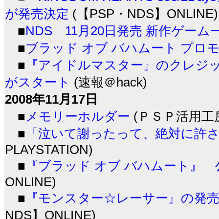
が発売決定
(【PSP・NDS】ONLINE)
■
NDS 11月20日発売 新作ゲーム
■
ブラッド オブ バハムート プロ
■
『アイドルマスター』のクレジット
がスタート
(速報＠hack)
2008年11月17日
■
メモリーホルダー
(ＰＳＰ活用工
■
「泣いて謝ったって、絶対に許さ
PLAYSTATION)
■
『ブラッド オブ バハムート』 
ONLINE)
■
『モンスター☆レーサー』の発売予
NDS】ONLINE)