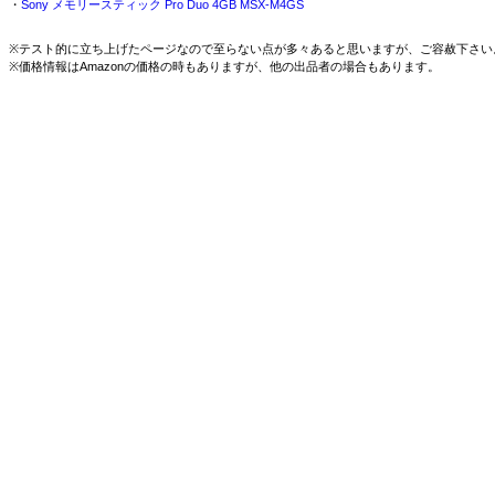
・
Sony メモリースティック Pro Duo 4GB MSX-M4GS
※テスト的に立ち上げたページなので至らない点が多々あると思いますが、ご容赦下さい
※価格情報はAmazonの価格の時もありますが、他の出品者の場合もあります。